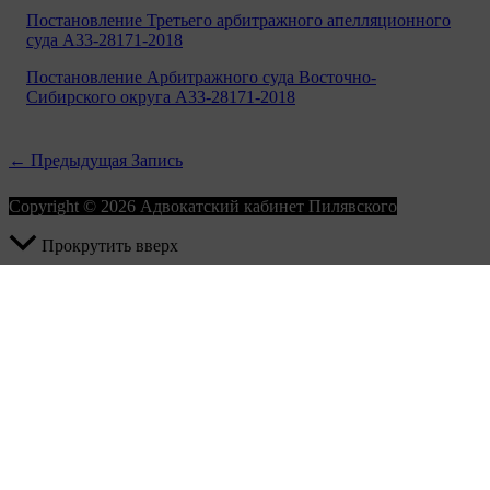
Постановление Третьего
арбитражного
апелляционного
суда A33-28171-2018
Постановление Арбитражного суда Восточно-
Сибирского округа A33-28171-2018
←
Предыдущая Запись
Copyright © 2026 Адвокатский кабинет Пилявского
Прокрутить вверх