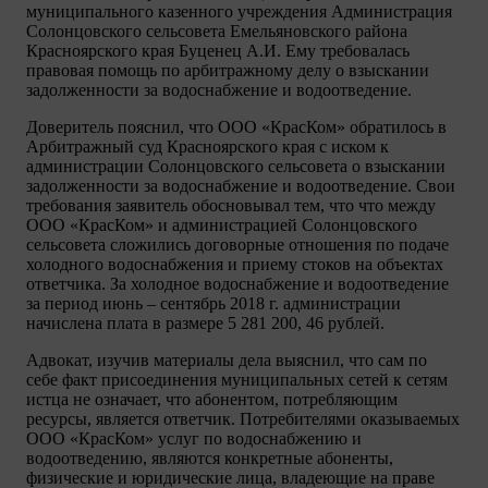
муниципального казенного учреждения Администрация
Солонцовского сельсовета Емельяновского района
Красноярского края Буценец А.И. Ему требовалась
правовая помощь по арбитражному делу о взыскании
задолженности за водоснабжение и водоотведение.
Доверитель пояснил, что ООО «КрасКом» обратилось в
Арбитражный суд Красноярского края с иском к
администрации Солонцовского сельсовета о взыскании
задолженности за водоснабжение и водоотведение. Свои
требования заявитель обосновывал тем, что что между
ООО «КрасКом» и администрацией Солонцовского
сельсовета сложились договорные отношения по подаче
холодного водоснабжения и приему стоков на объектах
ответчика. За холодное водоснабжение и водоотведение
за период июнь – сентябрь 2018 г. администрации
начислена плата в размере 5 281 200, 46 рублей.
Адвокат, изучив материалы дела выяснил, что сам по
себе факт присоединения муниципальных сетей к сетям
истца не означает, что абонентом, потребляющим
ресурсы, является ответчик. Потребителями оказываемых
ООО «КрасКом» услуг по водоснабжению и
водоотведению, являются конкретные абоненты,
физические и юридические лица, владеющие на праве